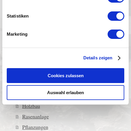
Baum- und Pflanzenpflege
Dachbegrünung
Statistiken
Fassadenbegrünung
Bewässerungsanlagen
Marketing
Zaunanlagen
Eingangsbereiche
Details zeigen
Zaunanlagen
Hangsicherung und Mauern
Cookies zulassen
Wasser im Garten
Auswahl erlauben
Pflasterarbeiten
Holzbau
Rasenanlage
Pflanzungen