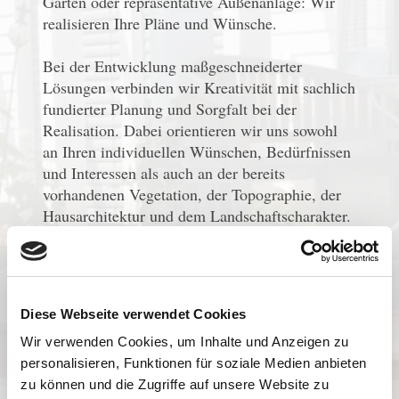
Garten oder repräsentative Außenanlage: Wir
realisieren Ihre Pläne und Wünsche.
Bei der Entwicklung maßgeschneiderter
Lösungen verbinden wir Kreativität mit sachlich
fundierter Planung und Sorgfalt bei der
Realisation. Dabei orientieren wir uns sowohl
an Ihren individuellen Wünschen, Bedürfnissen
und Interessen als auch an der bereits
vorhandenen Vegetation, der Topographie, der
Hausarchitektur und dem Landschaftscharakter.
Das Ergebnis: ein rundum stimmiges Konzept.
Was unser Team auszeichnet
Fachkundige Beratung
Diese Webseite verwendet Cookies
Kreative Ideen
Wir verwenden Cookies, um Inhalte und Anzeigen zu
Sorgfältige Planung und Realisation
personalisieren, Funktionen für soziale Medien anbieten
Gewissenhafte Organisation des
zu können und die Zugriffe auf unsere Website zu
Bauprozesses